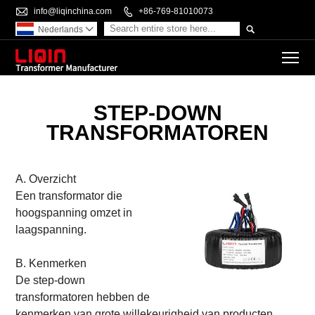

info@liqinchina.com

+86-769-81010073

Nederlands

To
STEP-DOWN
TRANSFORMATOREN
A. Overzicht
Een transformator die
hoogspanning omzet in
laagspanning.
B. Kenmerken
De step-down
transformatoren hebben de
kenmerken van grote willekeurigheid van producten,