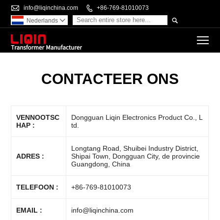

info@liqinchina.com

+86-769-81010073

Nederlands

To
CONTACTEER ONS
VENNOOTSC
Dongguan Liqin Electronics Product Co., L
HAP :
td.
Longtang Road, Shuibei Industry District,
ADRES :
Shipai Town, Dongguan City, de provincie
Guangdong, China
TELEFOON :
+86-769-81010073
EMAIL :
info@liqinchina.com