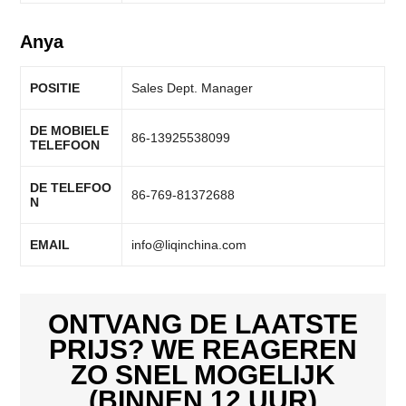
Anya
POSITIE
Sales Dept. Manager
DE MOBIELE
86-13925538099
TELEFOON
DE TELEFOO
86-769-81372688
N
EMAIL
info@liqinchina.com
ONTVANG DE LAATSTE
PRIJS? WE REAGEREN
ZO SNEL MOGELIJK
(BINNEN 12 UUR)