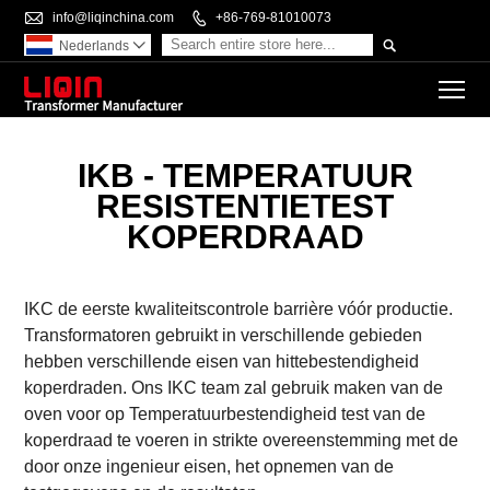

info@liqinchina.com

+86-769-81010073

Nederlands

To
IKB - TEMPERATUUR
RESISTENTIETEST
KOPERDRAAD
IKC de eerste kwaliteitscontrole barrière vóór productie.
Transformatoren gebruikt in verschillende gebieden
hebben verschillende eisen van hittebestendigheid
koperdraden. Ons IKC team zal gebruik maken van de
oven voor op Temperatuurbestendigheid test van de
koperdraad te voeren in strikte overeenstemming met de
door onze ingenieur eisen, het opnemen van de