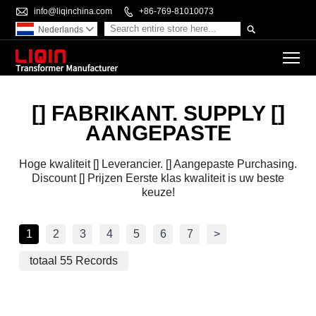

info@liqinchina.com

+86-769-81010073

Nederlands

To
[] FABRIKANT. SUPPLY []
AANGEPASTE
Hoge kwaliteit [] Leverancier. [] Aangepaste Purchasing.
Discount [] Prijzen Eerste klas kwaliteit is uw beste
keuze!
1
2
3
4
5
6
7
>
totaal 55 Records