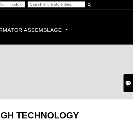

Nederlands

RMATOR ASSEMBLAGE

HIGH TECHNOLOGY