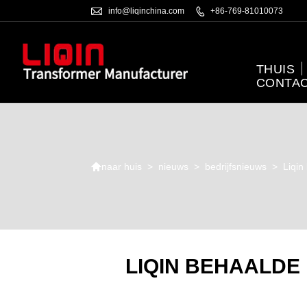

info@liqinchina.com

+86-769-81010073
THUIS
CONTAC

>
nieuws
>
bedrijfsnieuws
>
Liqin
naar huis
LIQIN BEHAALDE