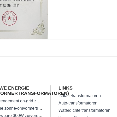
WE ENERGIE
LINKS
VORMERTRANSFORMATOREN)
Isolatietransformatoren
Hoog rendement on-grid zonne-omvormertransformator
Auto-transformatoren
Eenfase zonne-omvormertransformatoren
Waterdichte transformatoren
Betrouwbare 300W zuivere sinusomvormertransformator