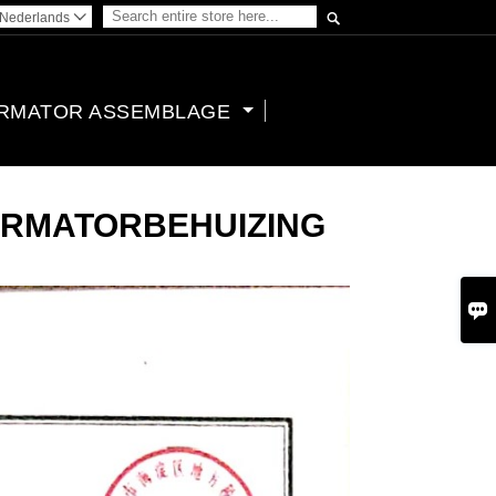

Nederlands

RMATOR ASSEMBLAGE
ORMATORBEHUIZING
