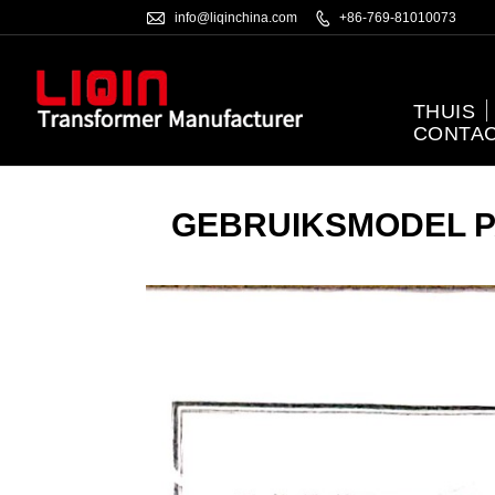

info@liqinchina.com

+86-769-81010073
THUIS
CONTAC
GEBRUIKSMODEL P