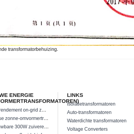
fende transformatorbehuizing.
WE ENERGIE
LINKS
VORMERTRANSFORMATOREN)
Isolatietransformatoren
Hoog rendement on-grid zonne-omvormertransformator
Auto-transformatoren
Eenfase zonne-omvormertransformatoren
Waterdichte transformatoren
Betrouwbare 300W zuivere sinusomvormertransformator
Voltage Converters